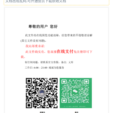
文档出现乱码,可开通会员下载原始文档
GB/T5779.3一1986的修订本，主要修改如下： （ 一
螺纹实际牙高”改为“H,一-牙型高度”(3.6条）； b）增
加允许的表面缺陷一览表（表1)； c）全面规定了表
面缺陷的检查与判定程序以及抽样方案（第4章和附
录A)。 本标准自实施之日起，代替GB/T5779.3-
-1986。 本标准的附录A是标准的附录。 本标准由国
家机械工业局提出。 本标准由全国紧固件标准化技术
委员会归口。 本标准由机械科学研究院负责起草。
本标准由全国紧固件标准化技术委员会秘书处负责解
释。