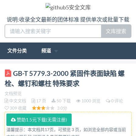
说明:收录全文最新的团体标准 提供单次或批量下载
文库搜索
文件分类
频道
ICS,21. 060. 10 J 13 中华人民共和国国家标准 GB/T
GB-T 5779.3-2000 紧固件表面缺陷 螺
5779. 3-2000 idt ISO 6157-3:1988 紧固件表面缺陷 螺
栓、螺钉和螺柱 特殊要求
栓、螺钉和螺柱 特殊要求 Fasteners-Surface
文档预览
discontinuities- Bolts ,screws and studs for special
中文文档
17 页
50 下载
1000 浏览
0 评论
requirements 2000-09-26发布 2001-02-01实施 国家
309 收藏
3.0分
质量技术监督局发布 GB/T 5779.3—2000 前 本标准等
赞助1.5元下载(无需注册)
同采用国际标准ISO6157-3：1988《紧固件表面缺陷
温馨提示：本文档共17页，可预览 3 页，如浏览全部内容或当前
第3部分：螺栓、螺钉和螺柱 特 殊要求》。 本标准是