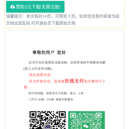
局 发布 中国国家标准化管理委员会 GB/T35678—
赞助2元下载(无需注册)
2017 前言 本标准按照GB/T1.1—2009给出的规则起
温馨提示：本文档共14页，可预览 3 页，如浏览全部内容或当前
草。 本标准由中华人民共和国公安部提出。 本标准
文档出现乱码,可开通会员下载原始文档
由全国安全防范报警系统标准化技术委员会
（SAC/TC100）归口。 本标准起草单位：公安部第
一研究所、广州像素数据技术股份有限公司、北京旷
视科技股份有限公 司、北京海鑫科金高科技股份有限
公司、北京市商汤科技开发有限公司、宁波永发智能
安防科技有限 公司。 本标准主要起草人：田强、田
青、宛根训、姚若光、张鑫、王贤良、张国庆、曹忠
伟。 GB/T356782017 公共安全 人脸识别应用 图像技
术要求 1范围 本标准规定了公共安全人脸识别应用中
人脸图像技术要求。 本标准适用于公共安全领域人脸
识别应用中人脸图像的采集、检测与存储，其他领域
人脸识别应用 可参照使用本标准。 2 规范性引用文件