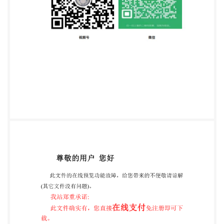
下列文件对于本文件的应用是必不可少的。凡是注日
期的引用文件，仅注日期的版本适用于本文 件。凡是
不注日期的引用文件，其最新版本（包括所有的修改
单）适用于本文件。 GA/T893一2010安防生物特征
识别应用术语 3术语和定义 GA/T893一2010界定的以
及下列术语和定义适用于本文件。 3.1 SZIC 两眼间距
space between two eyes 人脸图像中用像素数量表示
的两眼中心之间的距离。 3.2 imagegray 灰度化 将彩
色图像转化为灰度图像的过程。 3.3 姿态 pose 人脸相
对于采集设备在三维空间的角度，人脸三维坐标系采
用右手笛卡尔坐标系，如图1所示。在 一幅完全正面
脸的图像中，三维坐标系的原点是鼻的尖端。俯仰角
（P）、水平转动角（Y）和倾斜角（R） 分别指代人
脸相对于空间三个方向坐标轴的旋转角度。俯仰角围
绕轴旋转，顺时针旋转为轴正方 向，逆时针旋转为轴