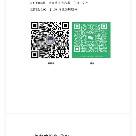
负方向；水平转动角围绕y轴旋转，顺时针旋转为y轴
正方向，逆时针旋转为y 轴负方向；倾斜角围绕轴旋
转，顺时针旋转为轴正方向，逆时针旋转为轴负方
向。 1 GB/T35678—2017 水平转动角 (Yaw) 俯仰角
(Pitch) 倾斜角 (Roll) 图1人脸的姿态 4技术要求 4.1注
册图像 4.1.1图像格式 人脸图像格式应为BMP、
JPEG、JPEG2000和PNG中的任一种。若图像为灰度
图时，图像灰度级 应为256级。 4.1.2表情 中性或微
笑，眼晴自然静开，嘴唇自然闭合。 4.1.3眼镜 眼镜
框应不遮挡眼晴，镜片应无色无反光。戴粗框眼镜注
册时宜采集两张图像，一张戴粗框眼镜， 一张不戴眼
镜。 4.1.4遮挡 遮挡物应不遮挡眉毛、眼睛、嘴巴、
鼻子及脸部轮廓。 4.1.5两眼间距 两眼间距应大于等
于60像素，宜大于等于90像素。 4.1.6姿态 人脸水平
转动角应在士10°以内，俯仰角应在士10°以内，倾斜