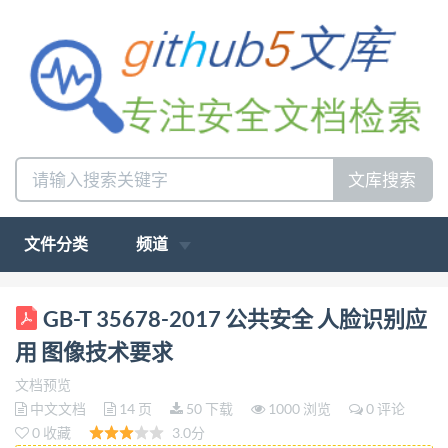
文库搜索
文件分类
频道
ICS 13.310 A 91 中华人民共和国国家标准 GB/T
GB-T 35678-2017 公共安全 人脸识别应
35678—2017 公共安全 人脸识别应用 图像技术要求
用 图像技术要求
Public securityFace recognition application- Technical
文档预览
requirements for face images 2018-07-01实施 2017-
中文文档
14 页
50 下载
1000 浏览
0 评论
12-29发布 中华人民共和国国家质量监督检验检疫总
0 收藏
3.0分