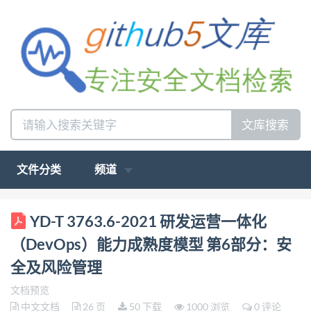
文库搜索
文件分类
频道
ICS 35.020 L70 YD 中华人民共和国通信行业标准
YD-T 3763.6-2021 研发运营一体化
YD/T 3764.6——20XX [代替YD/T] 研发运营一体化
（DevOps）能力成熟度模型 第6部分：安
（DevOps）能力成熟度 模型第6部分：安全及风险
全及风险管理
管理 The capability maturity model of devopsPart 6 :
文档预览
security risk management 行业标准信息服务平台
中文文档
26 页
50 下载
1000 浏览
0 评论