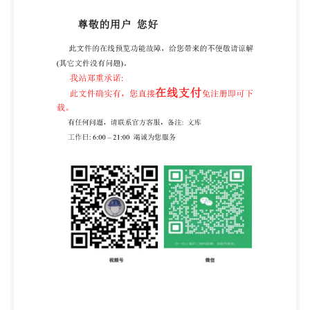
李卜、 熊昌伟、戚文平、顾黄亮、王云峰、马婷、李
励立 III