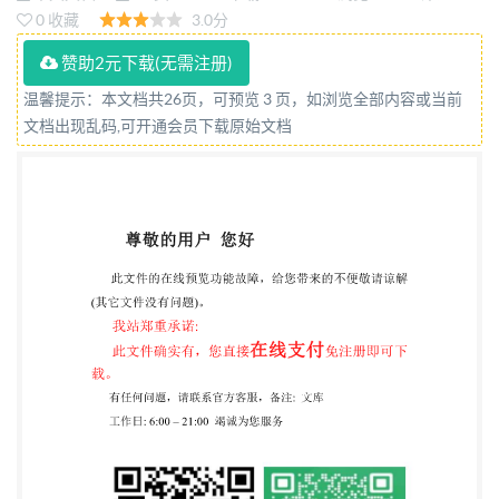
（报批稿） ［点击此处添加本稿完成日期］ [××××]-
0 收藏
3.0分
[××]-[××]发布 [××××]-[××]-[××]实施 中华人民共和国
赞助2元下载(无需注册)
工业和信息化部 发布 YD/T3763.620XX 目 次 目 次 前
温馨提示：本文档共26页，可预览 3 页，如浏览全部内容或当前
IIIY 1范围， 2规范性引用文件， 3术语和定义 4缩略
文档出现乱码,可开通会员下载原始文档
语 5安全及风险管理， 6研发运营一体化控制通用风
险. 6.1组织建设和人员管理. 6.2安全工具链 6.3基础设
施管理 6.4第三方管理 6.5数据管理 6.6度量与反馈改
进 7研发运营一体化控制开发过程风险 7.1需求管理
7.2设计管理 7.3开发过程管理 8研发运营一体化控制
交付过程风险 8.1配置管理 8.2构建管理
YD/T3763.620XX 8.3测试管理 8.4部署与发布管理， .
研发运营一体化控制技术运营过程的安全风险. 行业
标准信息服务平台 II YD/T 3763.620XX 前言 本标准
是研发运营一体化（DevOps）能力成熟度模型系列
标准之一。该系列标准的结构及名称如 下： 一一研