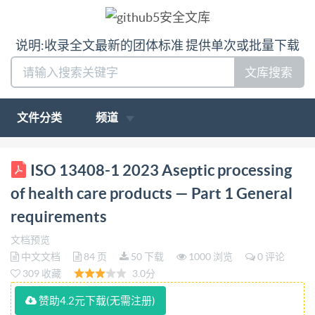
说明:收录全文最新的团体标准 提供单次或批量下载
文库搜索
文件分类
频道
ANSI Standards Connect ET ( INTERNATIONAL ISO
ISO 13408-1 2023 Aseptic processing
STANDARD 13408-1 (poweredbyEdaptive Third
of health care products — Part 1 General
edition 2023-08 Technol logies) -GuestUser02-
requirements
10/30/2023 Aseptic processing of health care
文档预览
products - Part 1: General requirements Traitement
中文文档
84 页
50 下载
1000 浏览
0 评论
aseptique des produits de santé - Partie 1: Exigences
309 收藏
3.0分
générales Reference number IS0 13408-1:2023(E) Tso
赞助4.2元下载(无需注册)
@IS02023 ANSI StandardsConnect ET IS0 13408-