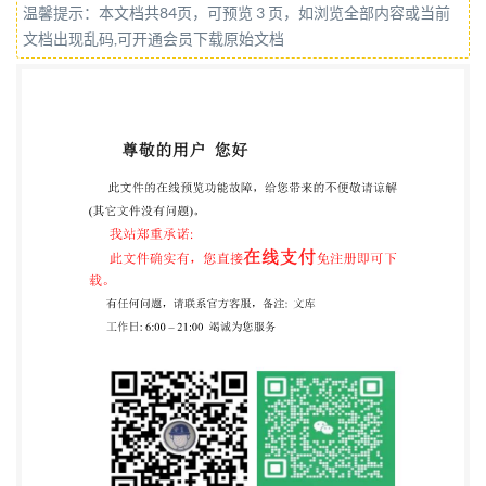
温馨提示：本文档共84页，可预览 3 页，如浏览全部内容或当前
1:2023(E) -GuestUser02-10/30/2023
文档出现乱码,可开通会员下载原始文档
COPYRIGHTPROTECTEDDOCUMENT @IS02023
All rights reserved. Unless otherwise specified, or
required in the context of its implementation, no part
of this publication may or ISo's member body in the
country of the requester. ISO copyright office CP 401 ·
Ch. de Blandonnet 8 CH-1214 Vernier, Geneva Phone:
+41 22 749 01 11 Email:
copyright@iso.org
Website:
www.iso.org Published in Switzerland ii @ Is0 2023 -
All rights reserved